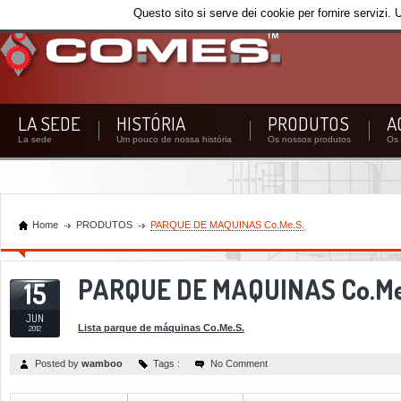
Questo sito si serve dei cookie per fornire servizi. 
LA SEDE
HISTÓRIA
PRODUTOS
A
La sede
Um pouco de nossa história
Os nossos produtos
Os 
Home
PRODUTOS
PARQUE DE MAQUINAS Co.Me.S.
PARQUE DE MAQUINAS Co.Me
15
JUN
Lista parque de máquinas Co.Me.S.
2012
Posted by
wamboo
Tags :
No Comment