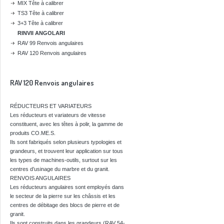
MIX Tête à calibrer
TS3 Tête à calibrer
3+3 Tête à calibrer
RINVII ANGOLARI
RAV 99 Renvois angulaires
RAV 120 Renvois angulaires
RAV 120 Renvois angulaires
RÉDUCTEURS ET VARIATEURS
Les réducteurs et variateurs de vitesse
constituent, avec les têtes à polir, la gamme de
produits CO.ME.S.
Ils sont fabriqués selon plusieurs typologies et
grandeurs, et trouvent leur application sur tous
les types de machines-outils, surtout sur les
centres d’usinage du marbre et du granit.
RENVOIS ANGULAIRES
Les réducteurs angulaires sont employés dans
le secteur de la pierre sur les châssis et les
centres de débitage des blocs de pierre et de
granit.
Ils sont construits dans les grandeurs (RAV 54-