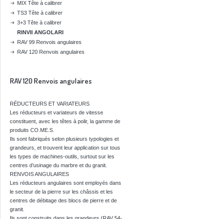
MIX Tête à calibrer
TS3 Tête à calibrer
3+3 Tête à calibrer
RINVII ANGOLARI
RAV 99 Renvois angulaires
RAV 120 Renvois angulaires
RAV 120 Renvois angulaires
RÉDUCTEURS ET VARIATEURS
Les réducteurs et variateurs de vitesse
constituent, avec les têtes à polir, la gamme de
produits CO.ME.S.
Ils sont fabriqués selon plusieurs typologies et
grandeurs, et trouvent leur application sur tous
les types de machines-outils, surtout sur les
centres d’usinage du marbre et du granit.
RENVOIS ANGULAIRES
Les réducteurs angulaires sont employés dans
le secteur de la pierre sur les châssis et les
centres de débitage des blocs de pierre et de
granit.
Ils sont construits dans les grandeurs (RAV 54-