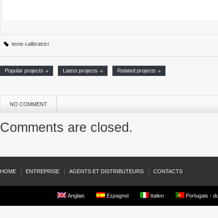
teste calibratrici
Popular projects
Latest projects
Related projects
NO COMMENT
Comments are closed.
HOME
ENTREPRISE
AGENTS ET DISTRIBUTEURS
CONTACTS
Anglais
Espagnol
Italien
Portugais - du