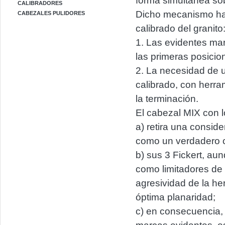
forma simultánea sob
CALIBRADORES
Dicho mecanismo ha 
CABEZALES PULIDORES
calibrado del granito
1. Las evidentes mar
las primeras posicio
2. La necesidad de u
calibrado, con herr
la terminación.
El cabezal MIX con lo
a) retira una consid
como un verdadero c
b) sus 3 Fickert, au
como limitadores de 
agresividad de la he
óptima planaridad;
c) en consecuencia, 