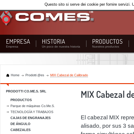
Questo sito si serve dei cookie per fornire servizi. 
EMPRESA
HISTORIA
PRODUCTOS
Empresa
Un poco de nuestra historia
Nuestros productos
Home
Prodotti @es
MIX Cabezal de Calibrado
MIX Cabezal de
PRODOTTI CO.ME.S. SRL
PRODUCTOS
Parque de máquinas Co.Me.S.
TECNOLOGÍA Y TRABAJOS
El cabezal MIX repre
CAJAS DE ENGRANAJES
DE ÁNGULO
alisado, por sus 3 sa
CABEZALES