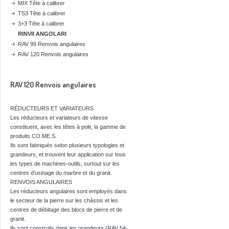
MIX Tête à calibrer
TS3 Tête à calibrer
3+3 Tête à calibrer
RINVII ANGOLARI
RAV 99 Renvois angulaires
RAV 120 Renvois angulaires
RAV 120 Renvois angulaires
RÉDUCTEURS ET VARIATEURS
Les réducteurs et variateurs de vitesse
constituent, avec les têtes à polir, la gamme de
produits CO.ME.S.
Ils sont fabriqués selon plusieurs typologies et
grandeurs, et trouvent leur application sur tous
les types de machines-outils, surtout sur les
centres d’usinage du marbre et du granit.
RENVOIS ANGULAIRES
Les réducteurs angulaires sont employés dans
le secteur de la pierre sur les châssis et les
centres de débitage des blocs de pierre et de
granit.
Ils sont construits dans les grandeurs (RAV 54-