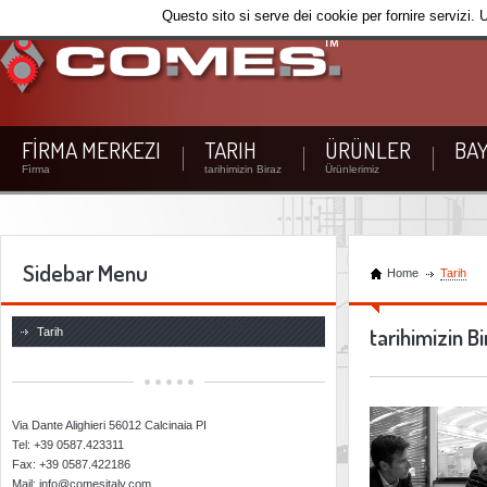
Questo sito si serve dei cookie per fornire servizi. 
FİRMA MERKEZI
TARIH
ÜRÜNLER
BAY
Fìrma
tarihimizin Biraz
Ürünlerimiz
Sidebar Menu
Home
Tarih
CO.ME.S. SRL
tarihimizin B
Tarih
Via Dante Alighieri 56012 Calcinaia PI
Tel: +39 0587.423311
Fax: +39 0587.422186
Mail: info@comesitaly.com