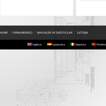
HOME
FIRMA MERKEZI
BAYİLİKLER VE DAĞITICILAR
İLETİŞİM
İngilizce
İspanyolca
İtalyanca
Portekiz