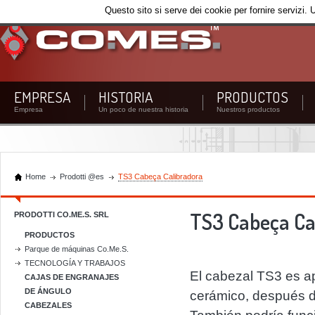
Questo sito si serve dei cookie per fornire servizi. 
EMPRESA
HISTORIA
PRODUCTOS
Empresa
Un poco de nuestra historia
Nuestros productos
Home
Prodotti @es
TS3 Cabeça Calibradora
TS3 Cabeça Ca
PRODOTTI CO.ME.S. SRL
PRODUCTOS
Parque de máquinas Co.Me.S.
TECNOLOGÍA Y TRABAJOS
El cabezal TS3 es ap
CAJAS DE ENGRANAJES
DE ÁNGULO
cerámico, después de
CABEZALES