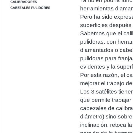
También podría func
CALIBRADORES
herramientas diaman
CABEZALES PULIDORES
Pero ha sido expres
superficies después 
Sabemos que el calib
pulidoras, con herram
diamantados o cabez
pulidoras para franj
evidentes y la super
Por esta razón, el 
mejorar el trabajo d
Los 3 satélites tien
que permite trabajar
cabezales de calibra
diámetro) sino sobre 
inclinación, retoca l