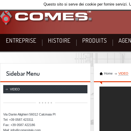
Questo sito si serve dei cookie per fornire servizi. 
ENTREPRISE
HISTOIRE
PRODUITS
AGEN
Sidebar Menu
Home
VIDEO
CO.ME.S. SRL
VIDEO
Via Dante Alighieri 56012 Calcinaia PI
Tel: +39 0587.423311
Fax: +39 0587.422186
Mail: info@comesitaly.com