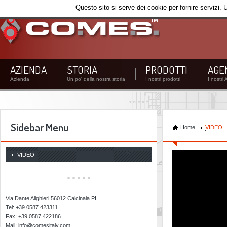
Questo sito si serve dei cookie per fornire servizi. 
AZIENDA
STORIA
PRODOTTI
AGE
Azienda
Un po' della nostra storia
I nostri prodotti
I nostri 
Sidebar Menu
Home
VIDEO
CO.ME.S. SRL
VIDEO
Via Dante Alighieri 56012 Calcinaia PI
Tel: +39 0587.423311
Fax: +39 0587.422186
Mail: info@comesitaly.com