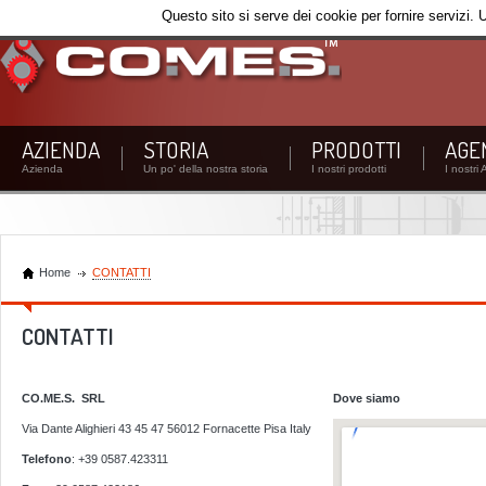
Questo sito si serve dei cookie per fornire servizi. 
AZIENDA
STORIA
PRODOTTI
AGE
Azienda
Un po' della nostra storia
I nostri prodotti
I nostri 
Home
CONTATTI
CONTATTI
CO.ME.S. SRL
Dove siamo
Via Dante Alighieri 43 45 47 56012 Fornacette Pisa Italy
Telefono
: +39 0587.423311