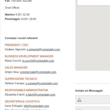
Fax
: +39 0587.422186
Orari Ufficio:
Mattino
8:30 / 12:30
Pomeriggio
14:00 / 18:00
Contatta i nostri referenti
PRESIDENT / CEO
Giuliano Signorini:
g.signorini@comesitaly.com
BUSINESS DEVELOPMENT MANAGER
Maria Cocchi:
m.cocchi@comesitaly.com
SALES MANAGER
Arbjon Sina:
commerciale@comesitaly.com
Visualizzazione ingrandita d
SUPERVISORE TECNICO
Stefano Canapa:
s.canapa@comesitaly.com
RESPONSABILE AMMINISTRATIVA
Inviate un Messaggio
Elisabetta Falchi:
e.falchi@comesitaly.com
SEGRETERIA & LOGISTICA
Irene D’Angelo:
info@comesitaly.com