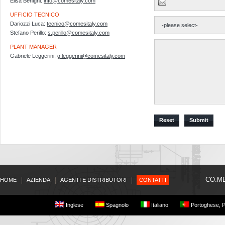
Elisa Benigni:
info@comesitaly.com
UFFICIO TECNICO
Dariozzi Luca:
tecnico@comesitaly.com
Stefano Perillo:
s.perillo@comesitaly.com
PLANT MANAGER
Gabriele Leggerini:
g.leggerini@comesitaly.com
Reset
Submit
CO.ME.
HOME
AZIENDA
AGENTI E DISTRIBUTORI
CONTATTI
Inglese
Spagnolo
Italiano
Portoghese, P