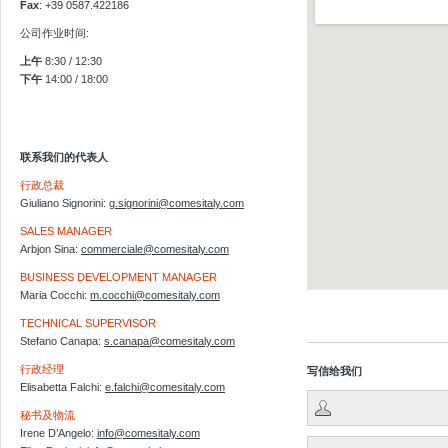
Fax
: +39 0587.422186
公司作业时间:
上午
8:30 / 12:30
下午
14:00 / 18:00
联系我们的代表人
行政总裁
Giuliano Signorini:
g.signorini@comesitaly.com
SALES MANAGER
Arbjon Sina:
commerciale@comesitaly.com
BUSINESS DEVELOPMENT MANAGER
Maria Cocchi:
m.cocchi@comesitaly.com
Visualizzazione ingrandita d
TECHNICAL SUPERVISOR
Stefano Canapa:
s.canapa@comesitaly.com
行政经理
写信给我们
Elisabetta Falchi:
e.falchi@comesitaly.com
秘书及物流
Irene D’Angelo:
info@comesitaly.com