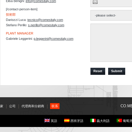
Elisa Benigni:
info@comesitaly.com
[/contact-person-item]
技術部
Dariozzi Luca:
tecnico@comesitaly.com
Stefano Perillo:
s.perillo@comesitaly.com
PLANT MANAGER
Gabriele Leggerini:
g.leggerini@comesitaly.com
Reset
Submit
CO.ME.
家
公司
代理商和分銷商
联系
英語
西班牙語
義大利語
葡萄牙